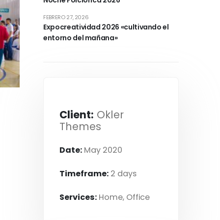
Noche Folclórica 2026
FEBRERO 27, 2026
Expocreatividad 2026 «cultivando el
entorno del mañana»
Día de la Familia Liceísta 2026
Client:
Okler
Themes
Hoy celebramos...
Date:
May 2020
Timeframe:
2 days
Services:
Home, Office