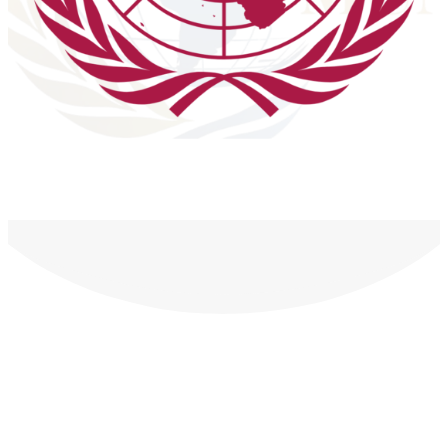
Estamos ubicados en:
Carrera 12 Salida Sur SN 1460.
Buga - Valle del Cauca
Contáctanos al:
316 833 5463